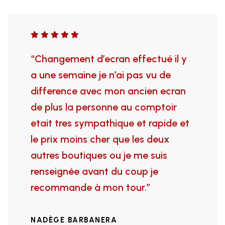
an effectué il y
“J'ai déposé mon 
’ai pas vu de
réparation (écran, 
mon ancien ecran
caméra HS). Mon p
ne au comptoir
prêt dans la demie
ique et rapide et
Une personne très
 que les deux
accueillante, très
ou je me suis
efficace et rapide.
du coup je
soigné. Je recomm
n tour.”
FRANÇOISE VEROL
A